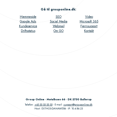
Gå til grouponline.dk
:
Hjemmeside
SEO
Video
Google Ads
Social Media
Microsoft 365
Kundeservice
Webmail
Fjernsupport
Driftsstatus
Om GO
Kontakt
Group Online - Metalbuen 66 - DK-2750 Ballerup
Telefon:
+45 55 55 55 55
E-mail:
support@grouponline.dk
Host: EXTHOS-DANAWEB4
IP: 10.4.86.23